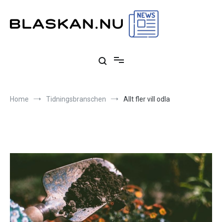
Skip
to
content
Blaskan.nu
Allt om tidningsbranschen och dess historia
Home
Tidningsbranschen
Allt fler vill odla