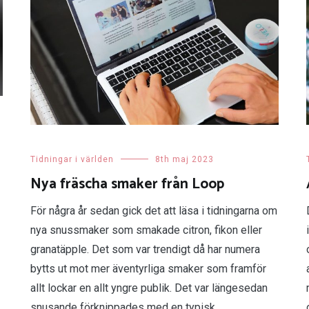
Tidningar i världen
8th maj 2023
Nya fräscha smaker från Loop
För några år sedan gick det att läsa i tidningarna om
nya snussmaker som smakade citron, fikon eller
granatäpple. Det som var trendigt då har numera
bytts ut mot mer äventyrliga smaker som framför
allt lockar en allt yngre publik. Det var längesedan
snusande förknippades med en typisk