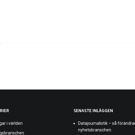
n
RIER
SENASTE INLÄGGEN
gar i världen
Datajournalistik – så förändra
nyhetsbranschen
ngsbranschen