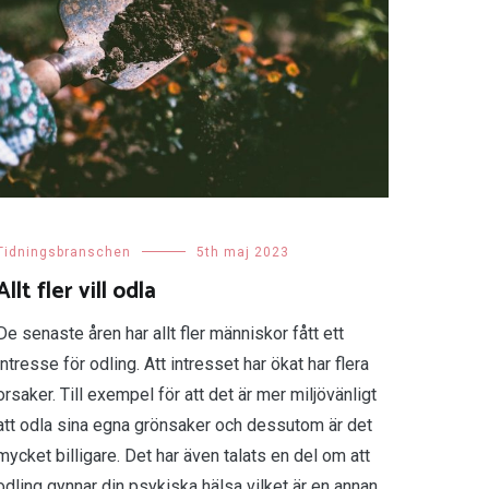
Tidningsbranschen
5th maj 2023
Allt fler vill odla
De senaste åren har allt fler människor fått ett
intresse för odling. Att intresset har ökat har flera
orsaker. Till exempel för att det är mer miljövänligt
att odla sina egna grönsaker och dessutom är det
mycket billigare. Det har även talats en del om att
odling gynnar din psykiska hälsa vilket är en annan