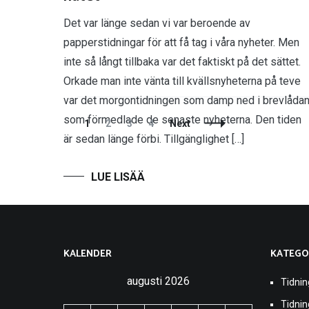
Det var länge sedan vi var beroende av
papperstidningar för att få tag i våra nyheter. Men
inte så långt tillbaka var det faktiskt på det sättet.
Orkade man inte vänta till kvällsnyheterna på teve
var det morgontidningen som damp ned i brevlåda
som förmedlade de senaste nyheterna. Den tiden
Posts
Page
Page
Page
Page
1
2
3
4
Next
Navigation
är sedan länge förbi. Tillgänglighet […]
KALENDER
KATEGO
augusti 2026
Tidnin
Tidni