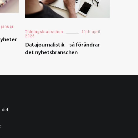
 januari
Tidningsbranschen
11th april
2025
nyheter
Datajournalistik – så förändrar
det nyhetsbranschen
r det
t
p