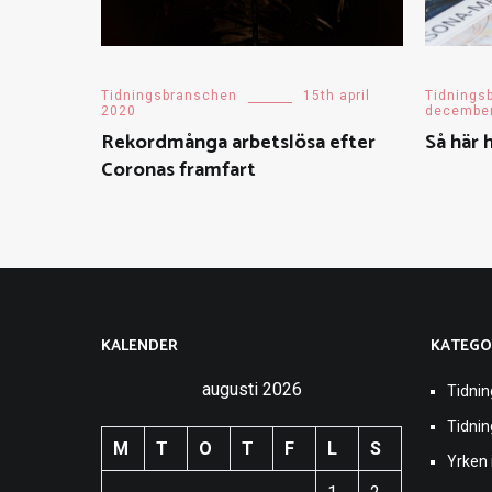
Tidningsbranschen
15th april
Tidnings
2020
decembe
Rekordmånga arbetslösa efter
Så här 
Coronas framfart
KALENDER
KATEGO
augusti 2026
Tidnin
Tidni
M
T
O
T
F
L
S
Yrken