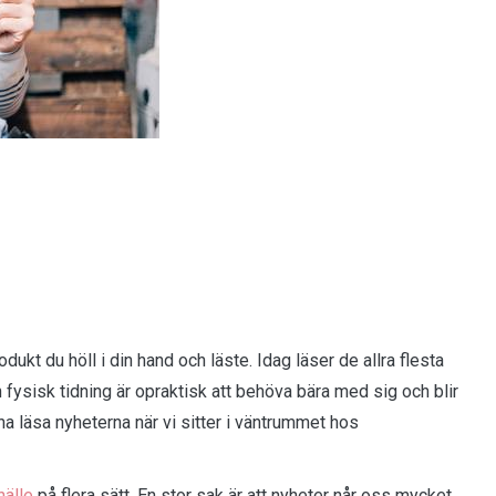
odukt du höll i din hand och läste. Idag läser de allra flesta
En fysisk tidning är opraktisk att behöva bära med sig och blir
kunna läsa nyheterna när vi sitter i väntrummet hos
hälle
på flera sätt. En stor sak är att nyheter når oss mycket