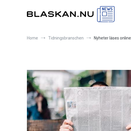
Skip
to
content
Blaskan.nu
Allt om tidningsbranschen och dess historia
Home
Tidningsbranschen
Nyheter läses online