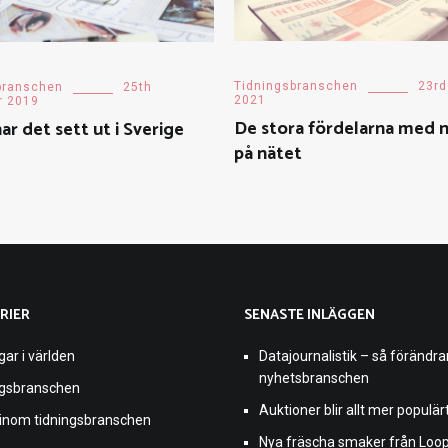
Tidningsbranschen
23rd
branschen
25th
2021
r 2019
De stora fördelarna med 
har det sett ut i Sverige
på nätet
RIER
SENASTE INLÄGGEN
gar i världen
Datajournalistik – så förändra
nyhetsbranschen
ngsbranschen
Auktioner blir allt mer populär
 inom tidningsbranschen
Nya fräscha smaker från Loo