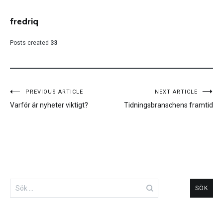
fredriq
Posts created
33
Inläggsnavigering
PREVIOUS ARTICLE
NEXT ARTICLE
Varför är nyheter viktigt?
Tidningsbranschens framtid
Sök
efter: