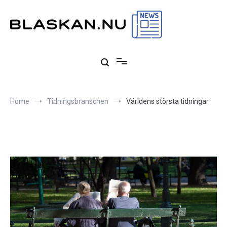
Skip
to
content
Blaskan.nu
Allt om tidningsbranschen och dess historia
Home
Tidningsbranschen
Världens största tidningar