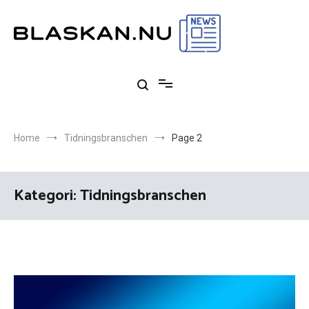
Skip
to
content
Blaskan.nu
Allt om tidningsbranschen och dess historia
Home
Tidningsbranschen
Page 2
Kategori:
Tidningsbranschen